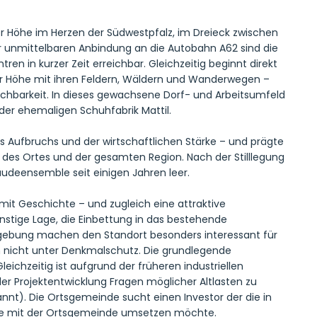
er Höhe im Herzen der Südwestpfalz, im Dreieck zwischen
er unmittelbaren Anbindung an die Autobahn A62 sind die
en in kurzer Zeit erreichbar. Gleichzeitig beginnt direkt
ger Höhe mit ihren Feldern, Wäldern und Wanderwegen –
ichbarkeit. In dieses gewachsene Dorf- und Arbeitsumfeld
der ehemaligen Schuhfabrik Mattil.
es Aufbruchs und der wirtschaftlichen Stärke – und prägte
ät des Ortes und der gesamten Region. Nach der Stilllegung
udeensemble seit einigen Jahren leer.
mit Geschichte – und zugleich eine attraktive
nstige Lage, die Einbettung in das bestehende
mgebung machen den Standort besonders interessant für
 nicht unter Denkmalschutz. Die grundlegende
eichzeitig ist aufgrund der früheren industriellen
r Projektentwicklung Fragen möglicher Altlasten zu
annt). Die Ortsgemeinde sucht einen Investor der die in
ze mit der Ortsgemeinde umsetzen möchte.