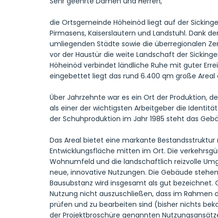
Sehr geehrte Damen und Herren,
die Ortsgemeinde Höheinöd liegt auf der Sicking
Pirmasens, Kaiserslautern und Landstuhl. Dank d
umliegenden Städte sowie die überregionalen Zentr
vor der Haustür die weite Landschaft der Sickin
Höheinöd verbindet ländliche Ruhe mit guter Erre
eingebettet liegt das rund 6.400 qm große Areal 
Über Jahrzehnte war es ein Ort der Produktion, d
als einer der wichtigsten Arbeitgeber die Identit
der Schuhproduktion im Jahr 1985 steht das Gebä
Das Areal bietet eine markante Bestandsstruktur 
Entwicklungsfläche mitten im Ort. Die verkehrsgü
Wohnumfeld und die landschaftlich reizvolle U
neue, innovative Nutzungen. Die Gebäude stehen
Bausubstanz wird insgesamt als gut bezeichnet. Gl
Nutzung nicht auszuschließen, dass im Rahmen de
prüfen und zu bearbeiten sind (bisher nichts bek
der Projektbroschüre genannten Nutzungsansät