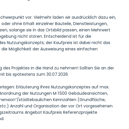
hwerpunkt vor. Vielmehr laden wir ausdrücklich dazu ein,
der ohne Erhalt einzelner Bauteile, Dienstleistungen,
een, solange sie in das Ortsbild passen, einen Mehrwert
ebung nicht stören. Entscheidend ist für die
es Nutzungskonzepts; der Kaufpreis ist dabei nicht das
de die Möglichkeit der Ausweisung eines einfachen
ung des Projektes in die Hand zu nehmen! Sollten Sie an der
e mit bis spätestens zum 30.07.2026
erlagen: Erläuterung Ihres Nutzungskonzeptes auf max.
r Anordnung der Nutzungen M 1:500 Gebäudeansichten,
imension“/städtebaulichen Kennzahlen (Grundfläche,
etc.) Anzahl und Organisation der vor Ort vorgesehenen
gszeitraums Angebot Kaufpreis Referenzprojekte
nd.