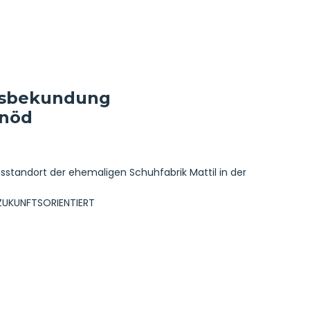
ensbekundung
inöd
nsstandort der ehemaligen Schuhfabrik Mattil in der
ZUKUNFTSORIENTIERT