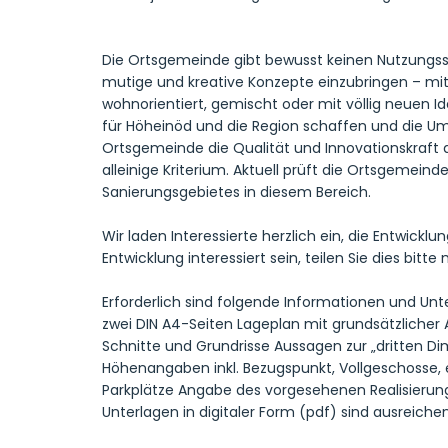
Die Ortsgemeinde gibt bewusst keinen Nutzungssc
mutige und kreative Konzepte einzubringen – mit o
wohnorientiert, gemischt oder mit völlig neuen Id
für Höheinöd und die Region schaffen und die Umg
Ortsgemeinde die Qualität und Innovationskraft d
alleinige Kriterium. Aktuell prüft die Ortsgemein
Sanierungsgebietes in diesem Bereich.
Wir laden Interessierte herzlich ein, die Entwickl
Entwicklung interessiert sein, teilen Sie dies bitt
Erforderlich sind folgende Informationen und Unt
zwei DIN A4-Seiten Lageplan mit grundsätzliche
Schnitte und Grundrisse Aussagen zur „dritten D
Höhenangaben inkl. Bezugspunkt, Vollgeschosse, 
Parkplätze Angabe des vorgesehenen Realisierun
Unterlagen in digitaler Form (pdf) sind ausreiche